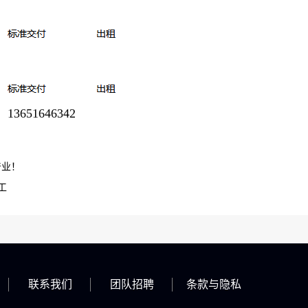
3651646342
产业！
工
联系我们
团队招聘
条款与隐私