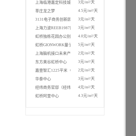
3元/m²/天
上海临港嘉定科技城
4.5元/m²/天
莘庄龙之梦
3元/m²/天
3131电子商务创新园
3元/m²/天
上海力波REEB1987园区，独栋1308平米
4.0元/m²/天
虹桥独栋花园办公别墅
5元/m²/天
虹桥GIONWORK量子星
2元/m²/天
上海脑机接口未来产业聚集区
3元/m²/天
东方美谷虹桥中心
2元/m²/天
嘉壹智汇1225平米（独栋）
3元/m²/天
华泰中心
4元/m²/天
经纬商务官邸（经纬汇）
4.3元/m²/天
虹桥阿里中心