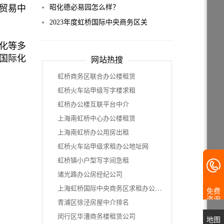
贸易中
构建更有活力更强健有机共同体
大开港
昭化德必易园怎么样？
2023年度虹桥国际中央商务区关
于支持贸易型总部企业发展的申
化等多
报指南
国际化
网站热搜
虹桥商务区联合办公楼租赁
虹桥火车站甲级写字楼求租
虹桥办公楼互联平台中介
上海南虹桥中心办公楼租赁
上海南虹桥办公用房出租
虹桥火车站甲级求租办公地址网
虹桥镇小户型写字间急租
诸光路办公房经纪公司
上海虹桥国际中央商务区求租办公室信息
免费
咨询
青浦区徐泾房屋中介排名
闵行区华漕商务楼租赁公司
地图