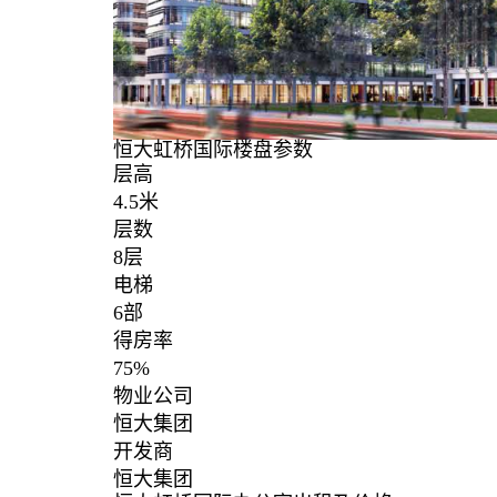
恒大虹桥国际楼盘参数
层高
4.5米
层数
8层
电梯
6部
得房率
75%
物业公司
恒大集团
开发商
恒大集团