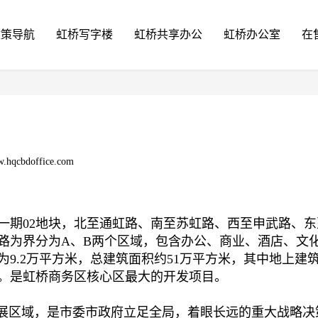
政策导航
虹桥写字楼
虹桥共享办公
虹桥办公室
在
.hqcbdoffice.com
期02地块，北至通虹路、南至苏虹路、西至申武路、东
路为界分为A、B两个区域，包含办公、商业、酒店、文
为9.2万平方米，总建筑面积约51万平方米，其中地上建
米。是虹桥商务区核心区最大的开发项目。
展区域，是市委市政府立足全局，着眼长远的重大战略决