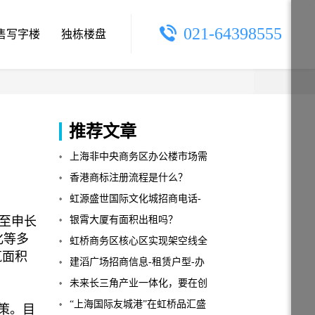
021-64398555
售写字楼
独栋楼盘
推荐文章
上海非中央商务区办公楼市场需
求激增
香港商标注册流程是什么？
虹源盛世国际文化城招商电话-
至申长
租金电话-虹桥商务区写字楼
银霄大厦有面积出租吗？
化等多
虹桥商务区核心区实现架空线全
筑面积
入地
建滔广场招商信息-租赁户型-办
公室出租
未来长三角产业一体化，要在创
新大脑、强壮筋骨、血脉畅通上
“上海国际友城港”在虹桥品汇盛
策。目