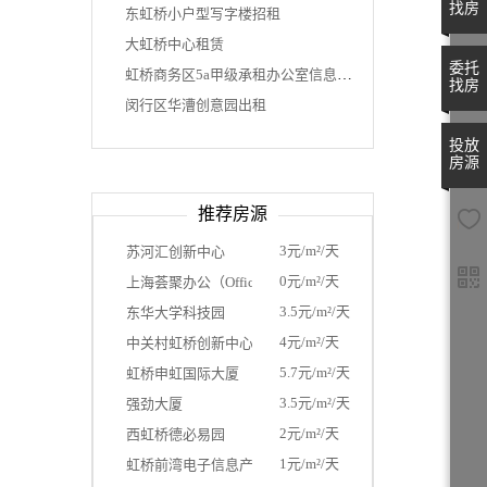
找房
东虹桥小户型写字楼招租
大虹桥中心租赁
委托
虹桥商务区5a甲级承租办公室信息平台
找房
闵行区华漕创意园出租
投放
房源
推荐房源
3元/m²/天
苏河汇创新中心
0元/m²/天
上海荟聚办公（Office by Livat ）
3.5元/m²/天
东华大学科技园
4元/m²/天
中关村虹桥创新中心2993平米（独栋）
5.7元/m²/天
虹桥申虹国际大厦
3.5元/m²/天
强劲大厦
2元/m²/天
西虹桥德必易园
1元/m²/天
虹桥前湾电子信息产业园