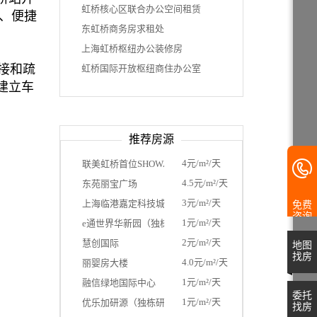
虹桥核心区联合办公空间租赁
、便捷
东虹桥商务房求租处
上海虹桥枢纽办公装修房
接和疏
虹桥国际开放枢纽商住办公室
建立车
推荐房源
4元/m²/天
联美虹桥首位SHOWAY
4.5元/m²/天
东苑丽宝广场
3元/m²/天
上海临港嘉定科技城
免费
咨询
1元/m²/天
e通世界华新园（独栋）
2元/m²/天
慧创国际
地图
找房
4.0元/m²/天
丽婴房大楼
1元/m²/天
融信绿地国际中心
委托
1元/m²/天
优乐加研源（独栋研发园区）
找房