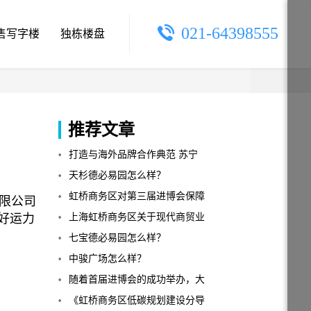
021-64398555
售写字楼
独栋楼盘
推荐文章
打造与海外品牌合作典范 苏宁
支持首届中国国际进口博览会
天杉德必易园怎么样？
虹桥商务区对第三届进博会保障
有限公司
好运力
工作再部署、再细化 ！
上海虹桥商务区关于现代商贸业
发展的扶持政策
七宝德必易园怎么样？
中骏广场怎么样？
随着首届进博会的成功举办，大
虹桥将有5座商场总规模29.89万
《虹桥商务区低碳规划建设分导