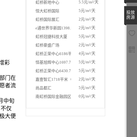
5.5元/m²/天
虹桥新地中心
5元/m²/天
恒大虹桥国际
投放
房源
2元/m²/天
虹桥国际展汇
2元/m²/天
e通世界华新园1398.31平米（独栋）
5元/m²/天
虹桥冠捷科技大厦
2元/m²/天
虹桥豪盛广场
4元/m²/天
虹桥正荣中心6186平米（独栋）
增彩
5元/m²/天
恒基旭辉中心1697.72平米（独栋）
5元/m²/天
虹桥正荣中心6430.71平米（独栋）
部门在
2元/m²/天
嘉壹智汇1718平米（独栋）
愿者流
5元/m²/天
尚品都汇
0元/m²/天
南虹桥国际金融园区
月中旬
，不仅
极大便