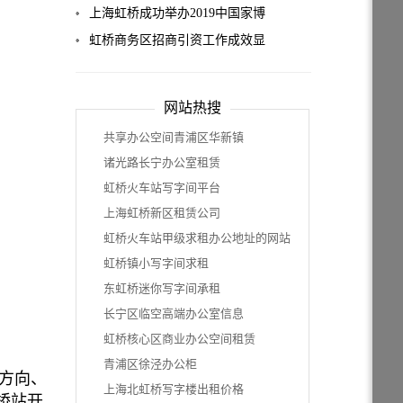
平即将开业！
则》发布并实施
上海虹桥成功举办2019中国家博
会！
虹桥商务区招商引资工作成效显
著，电竞中心项目10月开工
网站热搜
共享办公空间青浦区华新镇
诸光路长宁办公室租赁
虹桥火车站写字间平台
上海虹桥新区租赁公司
虹桥火车站甲级求租办公地址的网站
虹桥镇小写字间求租
东虹桥迷你写字间承租
长宁区临空高端办公室信息
虹桥核心区商业办公空间租赁
青浦区徐泾办公柜
方向、
上海北虹桥写字楼出租价格
桥站开