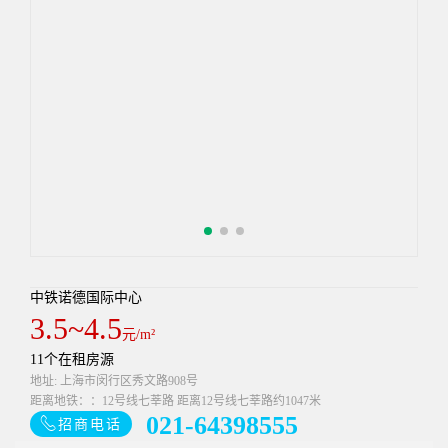
中铁诺德国际中心
3.5~4.5
元/m²
11个在租房源
地址: 上海市闵行区秀文路908号
距离地铁：：12号线七莘路 距离12号线七莘路约1047米
021-64398555
招商电话