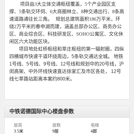
项目由
3
大立体交通枢纽覆盖，
5
个产业园区支
撑、
5
条轨交环伺、
6
大商圈林立、
8
种交通出行、
8
条高
速道路通往长三角。
规划总建筑面积
186
万平米，环
绕
2
万平米的春申湖而建，涵盖总部办公区、商务办公
区、商业综合区、科技研发区、
SOHO
公寓区、文化休
闲区六大功能区块。
项目地处虹桥枢纽和莘庄枢纽的第一辐射圈，四纵
四横城市快速干道环绕周边，
5
条轨交通达全城。
地铁
1
号线、
5
号线、
9
号线、
12
号线和规划中的
20
号线，沪
闵高架、中外环线快速直达徐家汇及市区各处，
12
号
线七莘路站距离本案约
800
米。
中铁诺德国际中心楼盘参数
层高
层数
电梯
3.5米
9层
4部