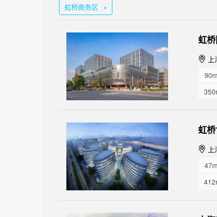
虹桥商务区
×
虹桥
上
90m
350
650
120
虹桥
250
上
47m
412
132
431