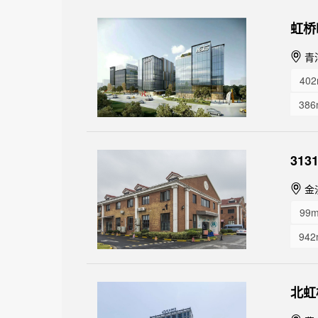
虹桥
青
402
386
427
474
31
157
金
99m
942
北虹