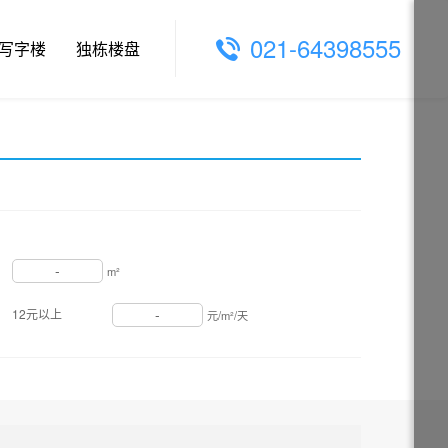
021-64398555
写字楼
独栋楼盘
-
m²
-
12元以上
元/m²/天