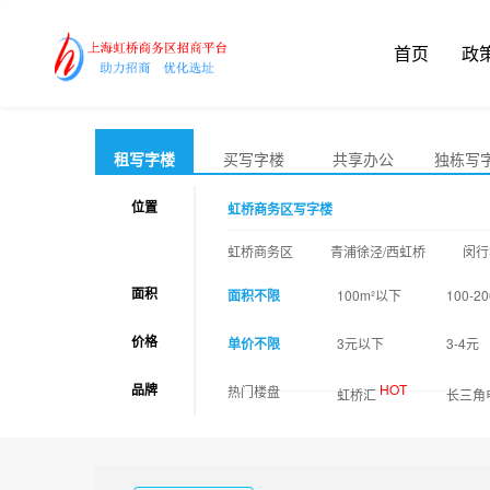
首页
政
租写字楼
买写字楼
共享办公
独栋写
位置
虹桥商务区写字楼
虹桥商务区
青浦徐泾/西虹桥
闵行
面积
面积不限
100m²以下
100-20
价格
单价不限
3元以下
3-4元
品牌
HOT
热门楼盘
虹桥汇
长三角