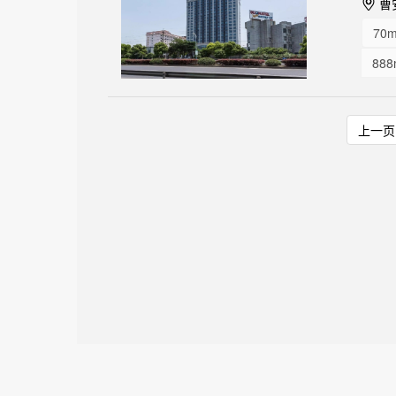
曹安
70m
888
上一页