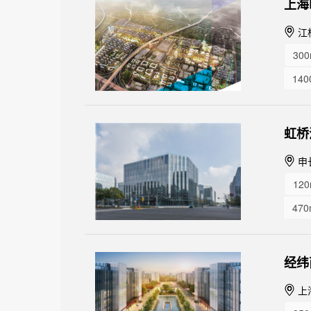
上海
江
300
140
虹桥
申长
120
470
121
350
经纬
950
上
38m