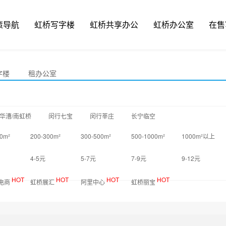
策导航
虹桥写字楼
虹桥共享办公
虹桥办公室
在售
字楼
租办公室
华漕/南虹桥
闵行七宝
闵行莘庄
长宁临空
0m²
200-300m²
300-500m²
500-1000m²
1000m²以上
4-5元
5-7元
7-9元
9-12元
HOT
HOT
HOT
HOT
电商
虹桥展汇
阿里中心
虹桥丽宝