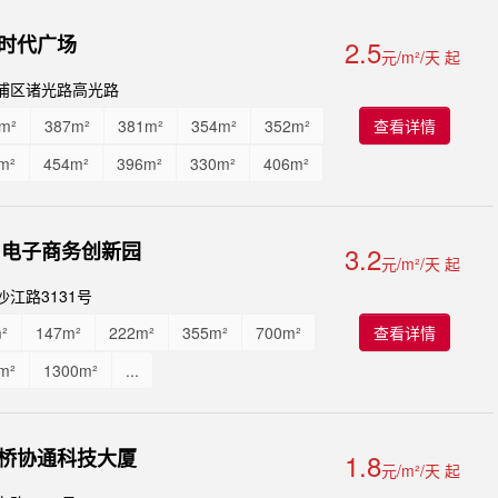
时代广场
2.5
元/m²/天 起
浦区诸光路高光路
m²
387m²
381m²
354m²
352m²
查看详情
m²
454m²
396m²
330m²
406m²
m²
482m²
421m²
345m²
468m²
m²
342m²
399m²
1876m²
31电子商务创新园
3.2
元/m²/天 起
0m²
2083.6m²
2082m²
...
沙江路3131号
²
147m²
222m²
355m²
700m²
查看详情
m²
1300m²
...
桥协通科技大厦
1.8
元/m²/天 起