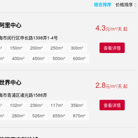
综合排序
价格排序
阿里中心
4.3
元/m²/天 起
海市闵行区申长路1398弄1-4号
²
150m²
200m²
250m²
300m²
查看详情
m²
400m²
450m²
500m²
600m²
m²
750m²
850m²
1000m²
0m²
1500m²
1800m²
2000m²
世界中心
2.8
元/m²/天 起
0m²
...
海市青浦区诸光路1588弄
²
102m²
236m²
117m²
356m²
查看详情
m²
280m²
526m²
655m²
870m²
0m²
1790m²
2230m²
3450m²
2m²
5000m²
...