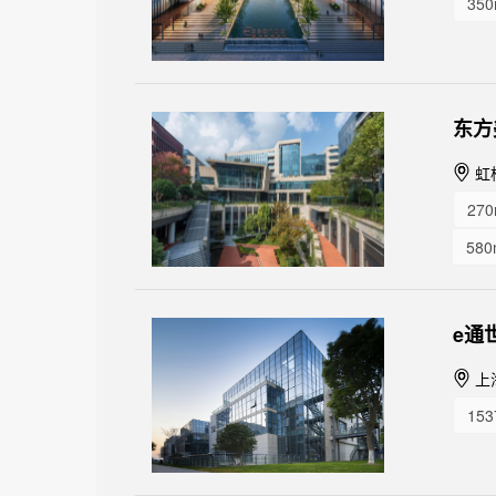
350
东方
虹
270
580
260
e通
上
153