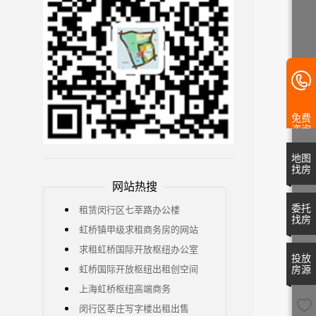
免费
咨询
地图
找房
网站热搜
委托
租赁闵行区七莘路办公楼
找房
虹桥镇甲级求租商务房的网站
求租虹桥国际开放枢纽办公室
投放
虹桥国际开放枢纽出租创空间
房源
上海虹桥枢纽高端商务
闵行区莘庄写字楼出租出售