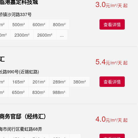
临港嘉定科技城
3.0
元/m²/天 起
桥镇沙河路337号
m²
500m²
600m²
800m²
查看详情
0m²
2300m²
2600m²
...
汇
5.4
元/m²/天 起
路990号(近锡虹路)
m²
165m²
201m²
289m²
380m²
查看详情
m²
650m²
830m²
988m²
0m²
1650m²
1865m²
2400m²
0m²
4260m²
5800m²
7500m²
商务官邸（经纬汇）
4.0
元/m²/天 起
0m²
17m²
27m²
29m²
35m²
海市闵行区衢虹路68弄
²
104m²
143m²
166m²
...