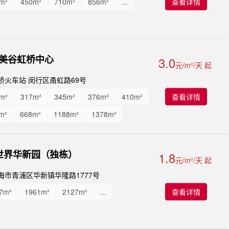
m²
450m²
710m²
856m²
...
查看详情
美谷虹桥中心
3.0
元/m²/天 起
桥火车站 闵行区甬虹路69号
m²
317m²
345m²
376m²
410m²
查看详情
m²
668m²
1188m²
1378m²
0m²
...
世界华新园（独栋）
1.8
元/m²/天 起
海市青浦区华新镇华隆路1777号
7m²
1961m²
2127m²
...
查看详情