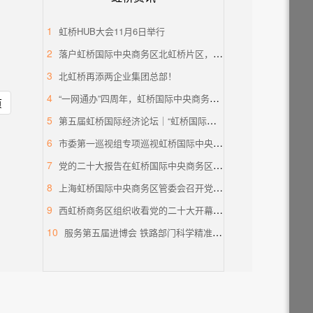
1
虹桥HUB大会11月6日举行
2
落户虹桥国际中央商务区北虹桥片区，蔚来国际总部项目签约
3
北虹桥再添两企业集团总部！
4
“一网通办”四周年，虹桥国际中央商务区企业服务中心举办宣传推广活动
页
5
第五届虹桥国际经济论坛｜“虹桥国际开放枢纽建设”分论坛暨2022年虹桥HUB大会
6
市委第一巡视组专项巡视虹桥国际中央商务区管委会党组工作动员会召开
7
党的二十大报告在虹桥国际中央商务区管委会党员干部中引发热烈反响
8
上海虹桥国际中央商务区管委会召开党的二十大会议精神学习交流会
9
西虹桥商务区组织收看党的二十大开幕盛况
10
服务第五届进博会 铁路部门科学精准做好运力保障