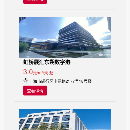
虹桥展汇东朔数字港
3.0
元/m²/天 起
上海市闵行区申昆路2177号18号楼
查看详情