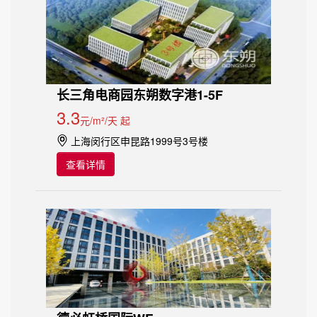
长三角电商园东朔数字港1-5F
3.3
元/m²/天 起
上海闵行区申昆路1999号3号楼
查看详情