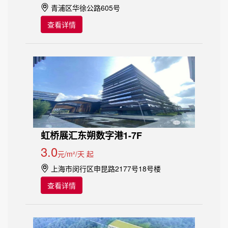
青浦区华徐公路605号
查看详情
虹桥展汇东朔数字港1-7F
3.0
元/m²/天 起
上海市闵行区申昆路2177号18号楼
查看详情