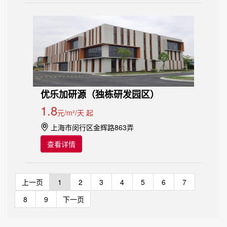
优乐加研源（独栋研发园区）
1.8
元/m²/天 起
上海市闵行区金辉路863弄
查看详情
上一页
1
2
3
4
5
6
7
8
9
下一页