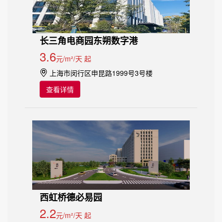
长三角电商园东朔数字港
3.6
元/m²/天 起
上海市闵行区申昆路1999号3号楼
查看详情
西虹桥德必易园
2.2
元/m²/天 起