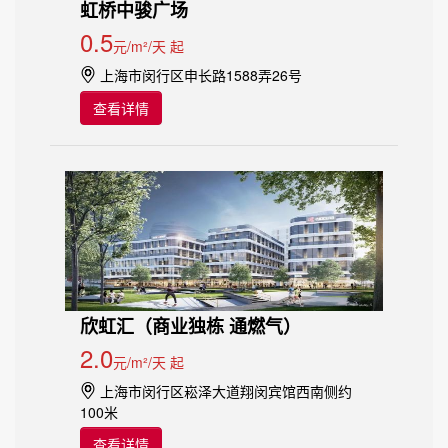
虹桥中骏广场
0.5
元/m²/天 起
上海市闵行区申长路1588弄26号
查看详情
欣虹汇（商业独栋 通燃气）
2.0
元/m²/天 起
上海市闵行区崧泽大道翔闵宾馆西南侧约
100米
查看详情