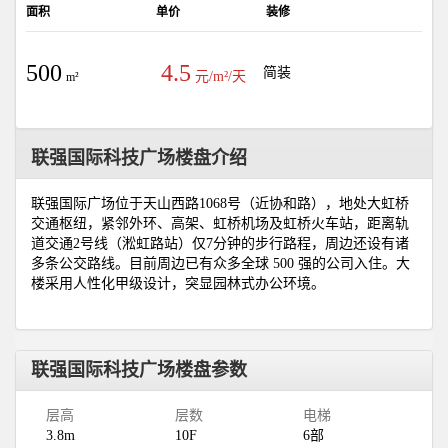
面积
单价
装修
500
4.5
简装
元/m²/天
m²
联强国际科技广场楼盘介绍
联强国际广场位于天山西路1068号（近协和路），地处大虹桥
交通枢纽，紧邻外环、高架、虹桥机场及虹桥火车站，距离轨
道交通2号线（淞虹路站）仅7分钟的步行路程，周边还设有诸
多条公交路线。目前周边已有众多全球 500 强的公司入住。大
楼采用人性化甲级设计，突显园林式办公环境。
联强国际科技广场楼盘参数
层高
层数
电梯
3.8m
10F
6部