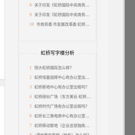
8
关于印发《虹桥国际中央商务区关于西片国际级消费集聚区建设的支持政策》的通知
9
关于印发《虹桥国际中央商务区关于国际会展之都承载地建设的支持政策》的通知
10
市商务委 市发展改革委 虹桥国际中央商务区管委会印发《关于支持虹桥国际中央商务区建设国际贸易中心新平台的若干措施》的通知
虹桥写字楼分析
1
恒大虹桥国际怎么样？
2
虹桥恒基旭辉中心有办公室出租吗？
3
虹桥新地中心有办公室出租吗？
4
虹桥绿谷广场（东方美谷·虹桥中心）怎么样？
5
虹桥时代广场有办公室出租吗？
6
虹桥长三角电商中心有办公室出租吗？
7
虹桥移动智地（企业总部独栋）有面积出租吗？