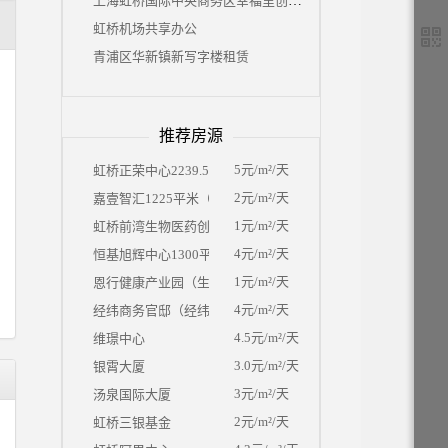
上海虹桥国际中央商务区幸福里创意园
虹桥机场共享办公
青浦区华新镇新写字楼租赁
推荐房源
5元/m²/天
虹桥正荣中心2239.59平米（独栋）
2元/m²/天
嘉壹智汇1225平米（独栋）
1元/m²/天
虹桥前湾生物医药创新中心
4元/m²/天
恒基旭辉中心1300平米（独栋）
1元/m²/天
恩行健康产业园（生物医药园区）
4元/m²/天
经纬商务官邸（经纬汇）
4.5元/m²/天
维璟中心
3.0元/m²/天
银霄大厦
3元/m²/天
汤泉国际大厦
2元/m²/天
虹桥三银基金