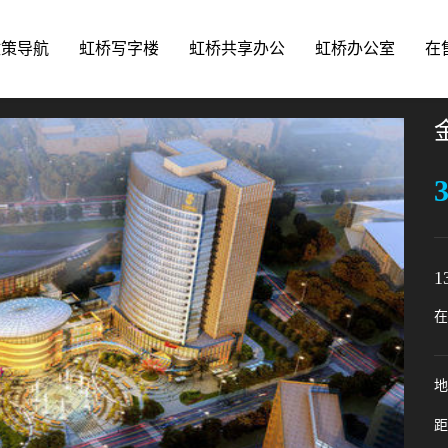
政策导航
虹桥写字楼
虹桥共享办公
虹桥办公室
在
3
1
在
地
距