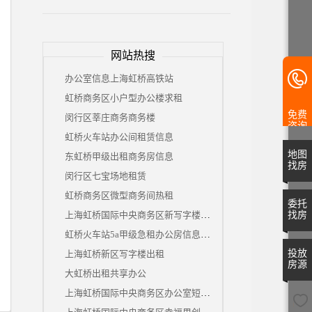
网站热搜
办公室信息上海虹桥高铁站
虹桥商务区小户型办公楼求租
免费
闵行区莘庄商务商务楼
咨询
虹桥火车站办公间租赁信息
地图
东虹桥甲级出租商务房信息
找房
闵行区七宝场地租赁
虹桥商务区微型商务间热租
委托
上海虹桥国际中央商务区新写字楼租赁
找房
虹桥火车站5a甲级急租办公房信息平台
投放
上海虹桥新区写字楼出租
房源
大虹桥出租共享办公
上海虹桥国际中央商务区办公室短期出租