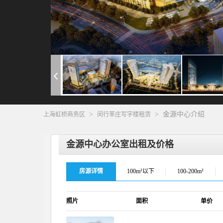
>
>
金源中心介绍
上海虹桥商务区
闵行莘庄写字楼租赁
金源中心办公室出租及价格
房源详情
100m²以下
100-200m²
照片
面积
单价