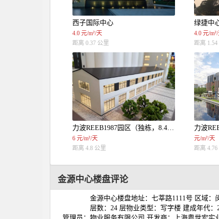
西子国际中心
绿捷中
4.0 元/m²/天
4.0 元/m²
距离 0.37 公里
距离 1.5
力波REEB1987园区（独栋，8.4米层高）
力波REE
6 元/m²/天
元/m²/天
距离 4.8 公里
距离 4.7
金源中心楼盘评论
金源中心楼盘地址：七莘路1111号 区域：闵行
层数：24 层物业类型：写字楼 建成年代：2
管理员：
物业服务有限公司 开发商：上海粤世宏实业