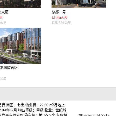
心大厦
总部一号
/天
1.3 元/m²/天
4 公里
距离 7.59 公里
B1987园区
6 公里
 商圈：七宝 物业费：22.00 ㎡/月地上
014年12月 物业等级：甲级 物业：世纪城
发展有限公司 停车位：地下527个 车位租
2019-07-05 14:56:17