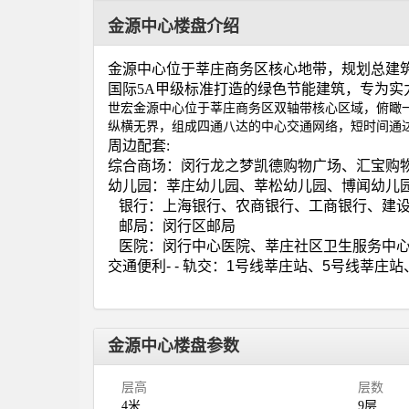
金源中心楼盘介绍
金源中心位于莘庄商务区核心地带，规划总建
国际
5A
甲级标准打造的绿色节能建筑，专为实
世宏金源中心位于莘庄商务区双轴带核心区域，俯瞰
纵横无界，组成四通八达的中心交通网络，短时间通
周边配套
:
综合商场：闵行龙之梦凯德购物广场、汇宝购
幼儿园：莘庄幼儿园、莘松幼儿园、博闻幼儿
银行：上海银行、农商银行、工商银行、建
邮局：闵行区邮局
医院：闵行中心医院、莘庄社区卫生服务中
交通便利
- -
轨交：
1
号线莘庄站、
5
号线莘庄站
金源中心楼盘参数
层高
层数
4米
9层