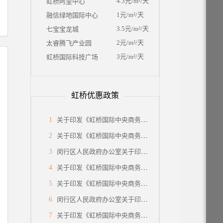
4.3元/m²/天
虹桥阿里中心
1元/m²/天
融信绿地国际中心
3.5元/m²/天
七宝宝龙城
2元/m²/天
太睿腾飞产业园
3元/m²/天
虹桥国际科技广场
虹桥优惠政策
1
关于印发《虹桥国际中央商务区关于低空经济高质量发展的支持政策》的通知
2
关于印发《虹桥国际中央商务区关于特色产业园区高质量发展的支持政策》的通知
3
闵行区人民政府办公室关于印发《2025年虹桥国际中央商务区（闵行部分）建设行动方案》的通知
4
关于印发《虹桥国际中央商务区关于加快发展法律服务业，打造涉外法律服务高地的支持政策 (试行)》的通知
5
关于印发《虹桥国际中央商务区关于提升生态环境和区域品质的支持政策》的通知
6
闵行区人民政府办公室关于印发《闵行区推进落实<关于支持虹桥国际中央商务区建设国际贸易中心新平台的若干措施>重点任务分工方案》的通知
7
关于印发《虹桥国际中央商务区关于支持总部企业发展的支持政策》的通知