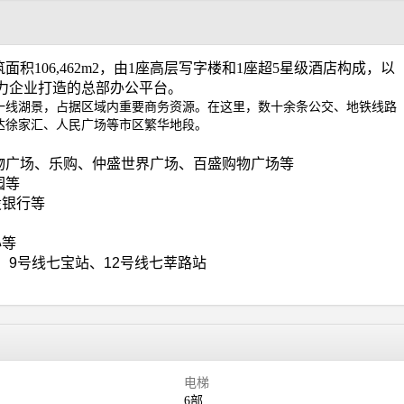
筑面积
106,462m2
，由
1
座高层写字楼和
1
座超
5
星级酒店构成，以
力企业打造的总部办公平台。
一线湖景，占据区域内重要商务资源。在这里，数十余条公交、地铁线路
达徐家汇、人民广场等市区繁华地段。
物广场、乐购、仲盛世界广场、百盛购物广场等
园等
设银行等
心等
、
9
号线七宝站、
12
号线七莘路站
电梯
6部