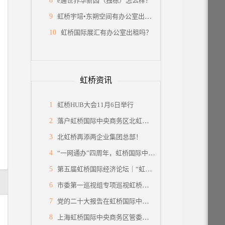
8
e通世界华新园（独栋）怎么样？
9
虹桥宇培•东朔空间有办公室出租吗？
10
虹桥国际展汇有办公室出租吗？
虹桥资讯
1
虹桥HUB大会11月6日举行
2
落户虹桥国际中央商务区北虹桥片区，蔚来国际总部项目签约
3
北虹桥再添两企业集团总部！
4
“一网通办”四周年，虹桥国际中央商务区企业服务中心举办宣传推广活动
5
第五届虹桥国际经济论坛｜“虹桥国际开放枢纽建设”分论坛暨2022年虹桥HUB大会
6
市委第一巡视组专项巡视虹桥国际中央商务区管委会党组工作动员会召开
7
党的二十大报告在虹桥国际中央商务区管委会党员干部中引发热烈反响
8
上海虹桥国际中央商务区管委会召开党的二十大会议精神学习交流会