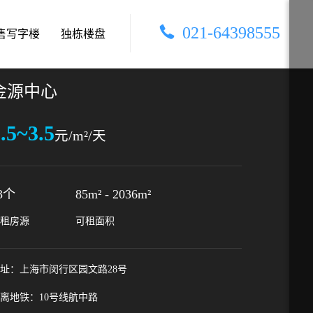
021-64398555
售写字楼
独栋楼盘
金源中心
.5~3.5
元/m²/天
3个
85m²
-
2036m²
租房源
可租面积
址：上海市闵行区园文路28号
离地铁：10号线航中路