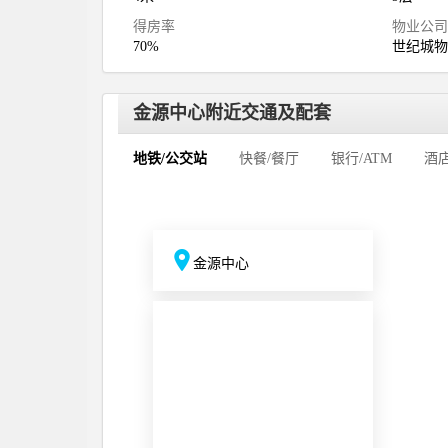
得房率
物业公
70%
世纪城
金源中心附近交通及配套
地铁/公交站
快餐/餐厅
银行/ATM
酒
金源中心