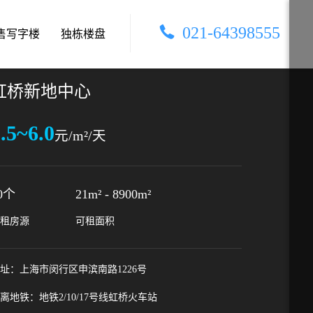
021-64398555
售写字楼
独栋楼盘
虹桥新地中心
.5~6.0
元/m²/天
0个
21m²
-
8900m²
租房源
可租面积
址：上海市闵行区申滨南路1226号
离地铁：地铁2/10/17号线虹桥火车站