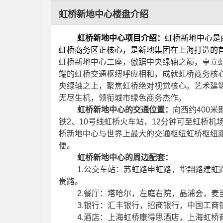
虹桥新地中心楼盘介绍
虹桥新地中心项目介绍：
虹桥新地中心是
虹桥商务区正核心，是新地集团在上海打造的
虹桥新地中心二座，傲踞中央绿轴之巅，卓立
端的虹桥交通枢纽呼应相和，成就虹桥商务核
央绿轴之上，聚焦虹桥绝对视觉核心。艺术建
无尽生机，领衔城市绿色商务杰作。
虹桥新地中心的交通位置：
向西约
400
米
铁
2
、
10
号线虹桥火车站，
12
分钟可至虹桥机
桥新地中心与世界上最大的交通枢纽虹桥枢纽
便。
虹桥新地中心的周边配套：
1.
公交车站：苏虹路申虹路，华翔路建虹
贵路。
2.
餐厅：塔哈尔，左庭右院，晶浦会，麦
3.
银行：汇丰银行，招商银行，中国工商
4.
酒店：上海虹桥康得思酒店，上海虹桥