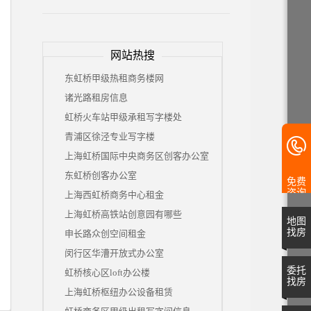
网站热搜
东虹桥甲级热租商务楼网
诸光路租房信息
虹桥火车站甲级承租写字楼处
青浦区徐泾专业写字楼
上海虹桥国际中央商务区创客办公室
东虹桥创客办公室
免费
咨询
上海西虹桥商务中心租金
上海虹桥高铁站创意园有哪些
地图
找房
申长路众创空间租金
闵行区华漕开放式办公室
委托
虹桥核心区loft办公楼
找房
上海虹桥枢纽办公设备租赁