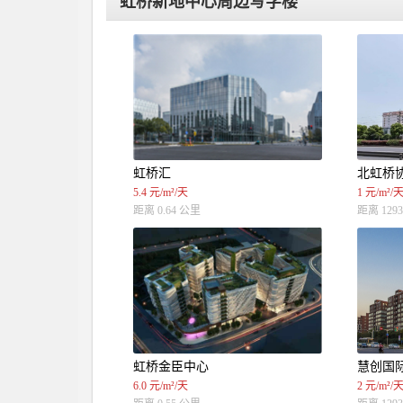
虹桥新地中心周边写字楼
虹桥汇
北虹桥
5.4 元/m²/天
1 元/m²/
距离 0.64 公里
距离 1293
虹桥金臣中心
慧创国
6.0 元/m²/天
2 元/m²/