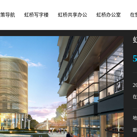
政策导航
虹桥写字楼
虹桥共享办公
虹桥办公室
在
5
2
在
地
距