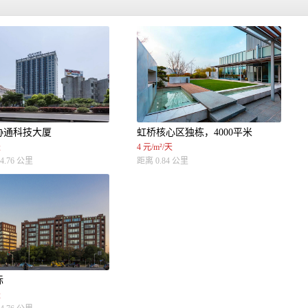
协通科技大厦
虹桥核心区独栋，4000平米
天
4 元/m²/天
4.76 公里
距离 0.84 公里
际
天