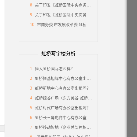
8
关于印发《虹桥国际中央商务区关于西片国际级消费集聚区建设的支持政策》的通知
9
关于印发《虹桥国际中央商务区关于国际会展之都承载地建设的支持政策》的通知
10
市商务委 市发展改革委 虹桥国际中央商务区管委会印发《关于支持虹桥国际中央商务区建设国际贸易中心新平台的若干措施》的通知
虹桥写字楼分析
1
恒大虹桥国际怎么样？
2
虹桥恒基旭辉中心有办公室出租吗？
3
虹桥新地中心有办公室出租吗？
4
虹桥绿谷广场（东方美谷·虹桥中心）怎么样？
5
虹桥时代广场有办公室出租吗？
6
虹桥长三角电商中心有办公室出租吗？
7
虹桥移动智地（企业总部独栋）有面积出租吗？