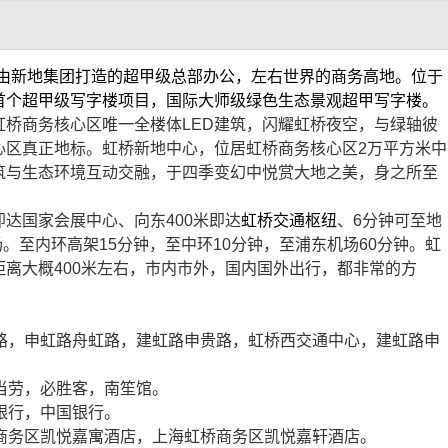
由新地集团打造的超甲级总部办公，左右世界的商务高地。位于
首个超甲级写字楼项目，国际大师级绿色生态景观超甲写字楼。
虹桥商务核心区唯一全楼体
LED
建筑，闪耀虹桥夜空，与绿轴彼
心区真正地标。虹桥新地中心，位居虹桥商务核心区
2
万平方米中
筑与生态环境互动交融，于四季变幻中悦赏大地之美，身之所至
即达国家会展中心、向东
400
米即达
虹桥交通枢纽
、
6
分钟可至地
场。至内环高架
15
分钟，至中环
10
分钟，至浦东机场
60
分钟。虹
距离大概
400
米左右，市内市外，国内国外出行，都非常的方
路，申虹路舟虹路，建虹路申贵路，虹桥西交通中心，建虹路申
当劳，必胜客，南笙馆。
银行，中国银行。
商务区凯悦嘉寓酒店，上海虹桥商务区凯悦嘉轩酒店。